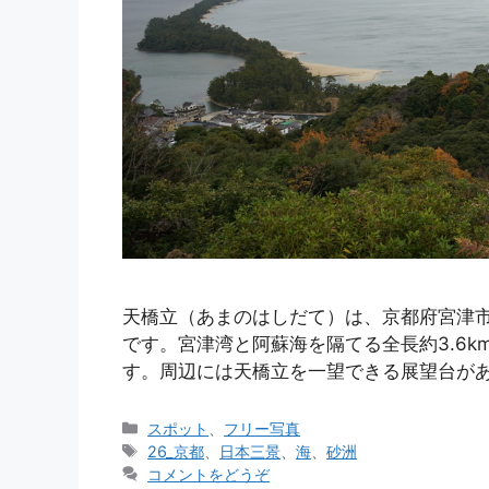
天橋立（あまのはしだて）は、京都府宮津
です。宮津湾と阿蘇海を隔てる全長約3.6
す。周辺には天橋立を一望できる展望台があ
カ
スポット
、
フリー写真
テ
タ
26_京都
、
日本三景
、
海
、
砂洲
ゴ
グ
コメントをどうぞ