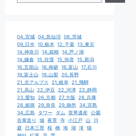
04_宮城
04_気仙沼
08_茨城
09_日光
10_栃木
12_千葉
13_東京
14_神奈川
14_箱根
14_芦ノ湖
14_鎌倉
15_佐渡
15_弥彦
15_新潟
16_五箇山
16_南砺
16_富山
17_石川
19_富士山
19_山梨
20_長野
21_北アルプス
21_岐阜
21_飛騨
21_高山
22_伊豆
22_河津
22_静岡
23_愛知
26_京都
27_大阪
28_兵庫
28_姫路
29_奈良
29_御所
34_宮島
34_広島
タワー
ダム
世界遺産
公園
合掌造り
城
夜景
寺
小江戸
山
川
庭
日本三景
桜
橋
海
湖
滝
猫
神社
紅葉
花
雪