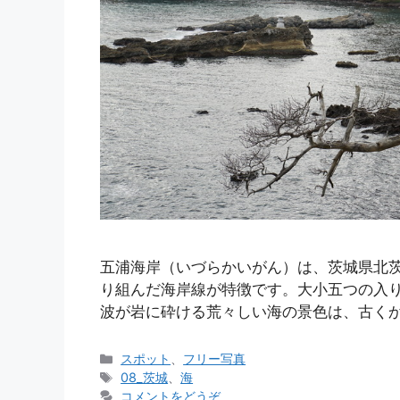
五浦海岸（いづらかいがん）は、茨城県北
り組んだ海岸線が特徴です。大小五つの入
波が岩に砕ける荒々しい海の景色は、古くか
カ
スポット
、
フリー写真
テ
タ
08_茨城
、
海
ゴ
グ
コメントをどうぞ