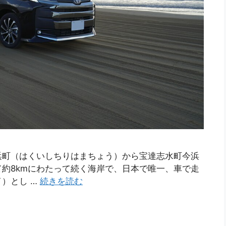
浜町（はくいしちりはまちょう）から宝達志水町今浜
約8kmにわたって続く海岸で、日本で唯一、車で走
）とし …
続きを読む