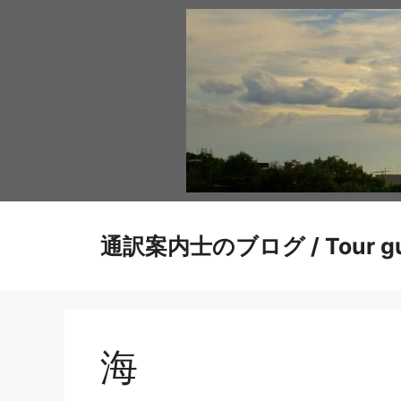
コ
ン
テ
ン
ツ
へ
ス
キ
ッ
プ
通訳案内士のブログ / Tour gui
海