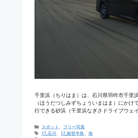
千里浜（ちりはま）は、石川県羽咋市千里
（ほうだつしみずちょういまはま）にかけて
行できる砂浜（千里浜なぎさドライブウェイ
カ
スポット
、
フリー写真
テ
タ
17_石川
、
17_能登半島
、
海