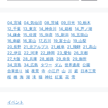
04_宮城
04_気仙沼
08_茨城
09_日光
10_栃木
12_千葉
13_東京
14_神奈川
14_箱根
14_芦ノ湖
14_鎌倉
15_佐渡
15_弥彦
15_新潟
16_五箇山
16_南砺
16_富山
17_石川
19_富士山
19_山梨
20_長野
21_北アルプス
21_岐阜
21_飛騨
21_高山
22_伊豆
22_河津
22_静岡
23_愛知
26_京都
27_大阪
28_兵庫
28_姫路
29_奈良
29_御所
34_宮島
34_広島
タワー
ダム
世界遺産
公園
合掌造り
城
夜景
寺
小江戸
山
川
庭
日本三景
桜
橋
海
湖
滝
猫
神社
紅葉
花
雪
イベント