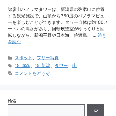
弥彦山パノラマタワーは、新潟県の弥彦山に位置
する観光施設で、山頂から360度のパノラマビュ
ーを楽しむことができます。タワー自体は約100メ
ートルの高さがあり、回転展望室がゆっくりと回
転しながら、新潟平野や日本海、佐渡島、 …
続き
を読む
カ
スポット
、
フリー写真
テ
タ
15_弥彦
、
15_新潟
、
タワー
、
山
ゴ
グ
コメントをどうぞ
リ
ー
検索