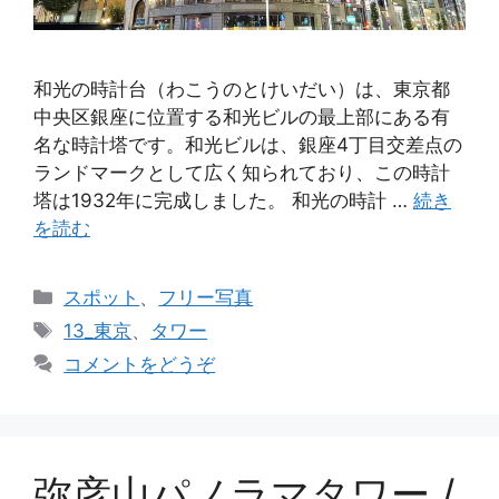
和光の時計台（わこうのとけいだい）は、東京都
中央区銀座に位置する和光ビルの最上部にある有
名な時計塔です。和光ビルは、銀座4丁目交差点の
ランドマークとして広く知られており、この時計
塔は1932年に完成しました。 和光の時計 …
続き
を読む
カ
スポット
、
フリー写真
テ
タ
13_東京
、
タワー
ゴ
グ
コメントをどうぞ
リ
ー
弥彦山パノラマタワー /