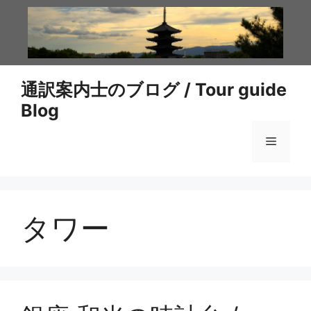
コ
ン
テ
ン
ツ
通訳案内士のブログ / Tour guide
へ
Blog
ス
キ
メ
ッ
プ
ニ
タワー
ュ
ー