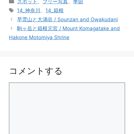
カ
スポット
、
フリー写真
、
季節
テ
タ
14_神奈川
、
14_箱根
ゴ
グ
早雲山と大涌谷 / Sounzan and Owakudani
リ
駒ヶ岳と箱根元宮 / Mount Komagatake and
ー
Hakone Motomiya Shrine
コメントする
コ
メ
ン
ト