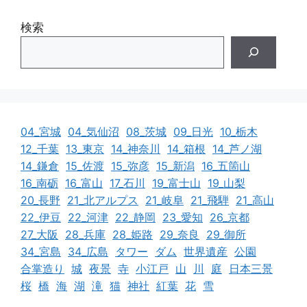
検索
04_宮城
04_気仙沼
08_茨城
09_日光
10_栃木
12_千葉
13_東京
14_神奈川
14_箱根
14_芦ノ湖
14_鎌倉
15_佐渡
15_弥彦
15_新潟
16_五箇山
16_南砺
16_富山
17_石川
19_富士山
19_山梨
20_長野
21_北アルプス
21_岐阜
21_飛騨
21_高山
22_伊豆
22_河津
22_静岡
23_愛知
26_京都
27_大阪
28_兵庫
28_姫路
29_奈良
29_御所
34_宮島
34_広島
タワー
ダム
世界遺産
公園
合掌造り
城
夜景
寺
小江戸
山
川
庭
日本三景
桜
橋
海
湖
滝
猫
神社
紅葉
花
雪