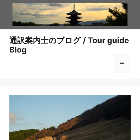
コ
ン
テ
ン
ツ
通訳案内士のブログ / Tour guide
へ
Blog
ス
キ
メ
ッ
プ
ニ
ュ
ー