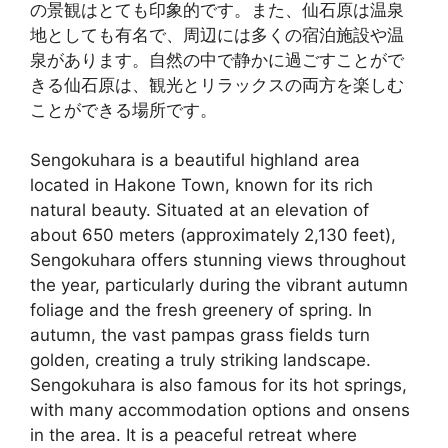
の景観はとても印象的です。また、仙石原は温泉
地としても有名で、周辺には多くの宿泊施設や温
泉があります。自然の中で静かに過ごすことがで
きる仙石原は、観光とリラックスの両方を楽しむ
ことができる場所です。
Sengokuhara is a beautiful highland area
located in Hakone Town, known for its rich
natural beauty. Situated at an elevation of
about 650 meters (approximately 2,130 feet),
Sengokuhara offers stunning views throughout
the year, particularly during the vibrant autumn
foliage and the fresh greenery of spring. In
autumn, the vast pampas grass fields turn
golden, creating a truly striking landscape.
Sengokuhara is also famous for its hot springs,
with many accommodation options and onsens
in the area. It is a peaceful retreat where