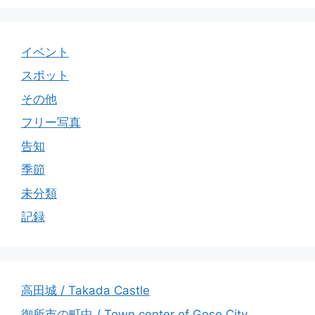
イベント
スポット
その他
フリー写真
告知
季節
未分類
記録
高田城 / Takada Castle
御所市の町中 / Town center of Gose City