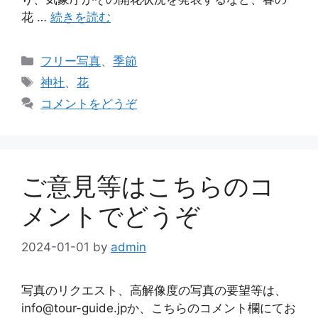
花 …
続きを読む
カ
フリー写真
、
季節
テ
タ
神社
、
花
ゴ
グ
コメントをどうぞ
リ
ー
ご意見等はこちらのコ
メントでどうぞ
2024-01-01
by
admin
写真のリクエスト、高解像度の写真の要望等は、
info@tour-guide.jpか、こちらのコメント欄にてお