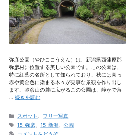
弥彦公園（やひここうえん）は、新潟県西蒲原郡
弥彦村に位置する美しい公園です。この公園は、
特に紅葉の名所として知られており、秋には真っ
赤や黄金色に染まる木々が見事な景観を作り出し
ます。弥彦山の麓に広がるこの公園は、静かで落
…
続きを読む
カ
スポット
、
フリー写真
テ
タ
15_弥彦
、
15_新潟
、
公園
ゴ
グ
コメントをどうぞ