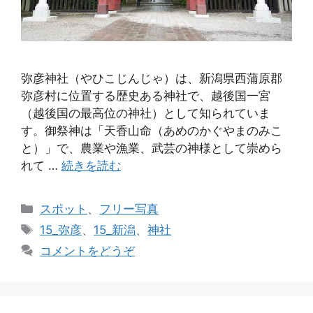
弥彦神社（やひこじんじゃ）は、新潟県西蒲原郡
弥彦村に位置する歴史ある神社で、越後国一宮
（越後国の最高位の神社）として知られていま
す。御祭神は「天香山命（あめのかぐやまのみこ
と）」で、農業や漁業、武芸の神様として崇めら
れて …
続きを読む
カ
スポット
、
フリー写真
テ
タ
15_弥彦
、
15_新潟
、
神社
ゴ
グ
コメントをどうぞ
リ
ー