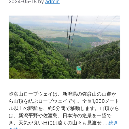
2024-05-18
by
admin
弥彦山ロープウェイは、新潟県の弥彦山の山麓か
ら山頂を結ぶロープウェイです。全長1,000メート
ル以上の距離を、約5分間で移動します。山頂から
は、新潟平野や佐渡島、日本海の絶景を一望で
き、天気が良い日には遠くの山々も見渡せ …
続き