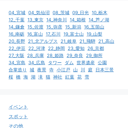
04_宮城
04_気仙沼
08_茨城
09_日光
10_栃木
12_千葉
13_東京
14_神奈川
14_箱根
14_芦ノ湖
14_鎌倉
15_佐渡
15_弥彦
15_新潟
16_五箇山
16_南砺
16_富山
17_石川
19_富士山
19_山梨
20_長野
21_北アルプス
21_岐阜
21_飛騨
21_高山
22_伊豆
22_河津
22_静岡
23_愛知
26_京都
27_大阪
28_兵庫
28_姫路
29_奈良
29_御所
34_宮島
34_広島
タワー
ダム
世界遺産
公園
合掌造り
城
夜景
寺
小江戸
山
川
庭
日本三景
桜
橋
海
湖
滝
猫
神社
紅葉
花
雪
イベント
スポット
その他