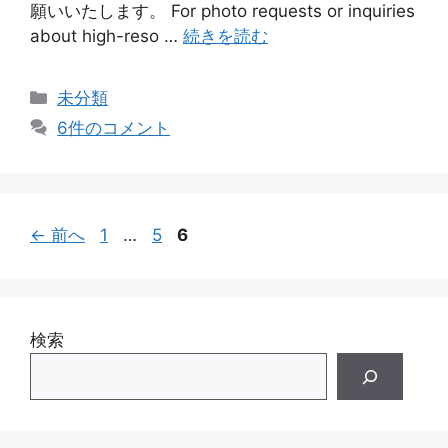
願いいたします。 For photo requests or inquiries
about high-reso …
続きを読む
カ
未分類
テ
6件のコメント
ゴ
リ
ー
ペ
ペ
ペ
←
前へ
1
…
5
6
ー
ー
ー
ジ
ジ
ジ
検索