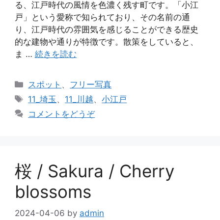
る、江戸時代の風情を色濃く残す町です。「小江
戸」という愛称で知られており、その名前の通
り、江戸時代の雰囲気を感じることができる歴史
的な建物や通りが特徴です。散策をしていると、
ま …
続きを読む
カ
スポット
、
フリー写真
テ
タ
11_埼玉
、
11_川越
、
小江戸
ゴ
グ
コメントをどうぞ
リ
ー
桜 / Sakura / Cherry
blossoms
2024-04-06
by
admin