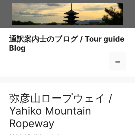
コ
ン
テ
ン
ツ
通訳案内士のブログ / Tour guide
へ
Blog
ス
キ
メ
ッ
プ
ニ
弥彦山ロープウェイ /
ュ
Yahiko Mountain
ー
Ropeway