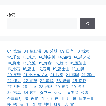
検索
04_宮城
04_気仙沼
08_茨城
09_日光
10_栃木
12_千葉
13_東京
14_神奈川
14_箱根
14_芦ノ湖
14_鎌倉
15_佐渡
15_弥彦
15_新潟
16_五箇山
16_南砺
16_富山
17_石川
19_富士山
19_山梨
20_長野
21_北アルプス
21_岐阜
21_飛騨
21_高山
22_伊豆
22_河津
22_静岡
23_愛知
26_京都
27_大阪
28_兵庫
28_姫路
29_奈良
29_御所
34_宮島
34_広島
タワー
ダム
世界遺産
公園
合掌造り
城
夜景
寺
小江戸
山
川
庭
日本三景
桜
橋
海
湖
滝
猫
神社
紅葉
花
雪