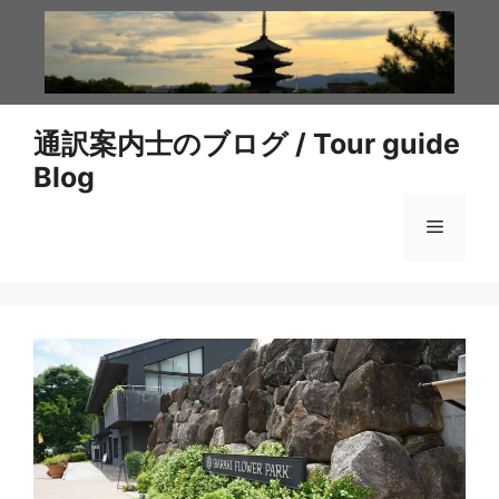
コ
ン
テ
ン
ツ
通訳案内士のブログ / Tour guide
へ
Blog
ス
キ
メ
ッ
プ
ニ
ュ
ー