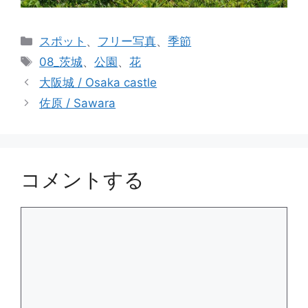
カ
スポット
、
フリー写真
、
季節
テ
タ
08_茨城
、
公園
、
花
ゴ
グ
大阪城 / Osaka castle
リ
佐原 / Sawara
ー
コメントする
コ
メ
ン
ト