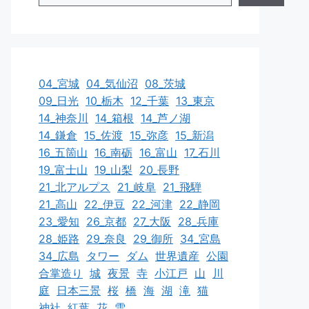
04_宮城
04_気仙沼
08_茨城
09_日光
10_栃木
12_千葉
13_東京
14_神奈川
14_箱根
14_芦ノ湖
14_鎌倉
15_佐渡
15_弥彦
15_新潟
16_五箇山
16_南砺
16_富山
17_石川
19_富士山
19_山梨
20_長野
21_北アルプス
21_岐阜
21_飛騨
21_高山
22_伊豆
22_河津
22_静岡
23_愛知
26_京都
27_大阪
28_兵庫
28_姫路
29_奈良
29_御所
34_宮島
34_広島
タワー
ダム
世界遺産
公園
合掌造り
城
夜景
寺
小江戸
山
川
庭
日本三景
桜
橋
海
湖
滝
猫
神社
紅葉
花
雪