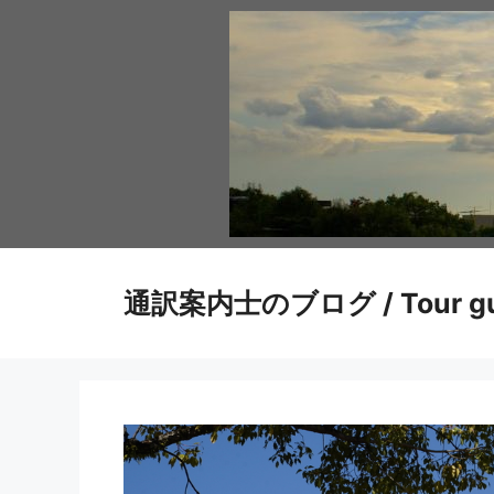
コ
ン
テ
ン
ツ
へ
ス
キ
ッ
プ
通訳案内士のブログ / Tour gui