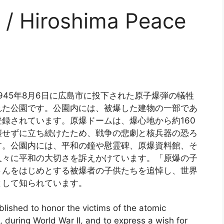
iroshima Peace
945年8月6日に広島市に投下された原子爆弾の犠牲
れた公園です。公園内には、被爆した建物の一部であ
録されています。原爆ドームは、爆心地から約160
壊せずに立ち続けたため、戦争の悲劇と核兵器の恐ろ
す。公園内には、平和の鐘や慰霊碑、原爆資料館、そ
人々に平和の大切さを訴えかけています。「原爆の子
さんをはじめとする被爆者の子供たちを追悼し、世界
として知られています。
ished to honor the victims of the atomic
during World War II, and to express a wish for