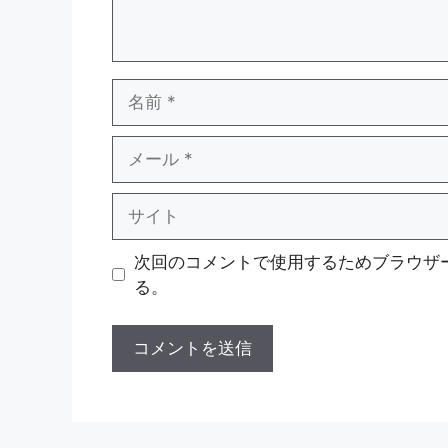
名
前
メ
ー
ル
サ
イ
ト
次回のコメントで使用するためブラウザ
る。