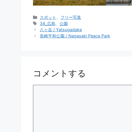
カ
スポット
、
フリー写真
テ
タ
34_広島
、
公園
ゴ
グ
八ヶ岳 / Yatsugadake
リ
長崎平和公園 / Nagasaki Peace Park
ー
コメントする
コ
メ
ン
ト