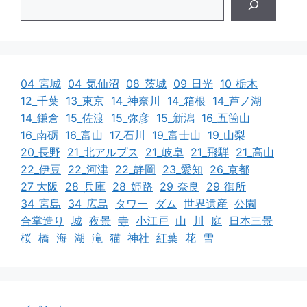
04_宮城
04_気仙沼
08_茨城
09_日光
10_栃木
12_千葉
13_東京
14_神奈川
14_箱根
14_芦ノ湖
14_鎌倉
15_佐渡
15_弥彦
15_新潟
16_五箇山
16_南砺
16_富山
17_石川
19_富士山
19_山梨
20_長野
21_北アルプス
21_岐阜
21_飛騨
21_高山
22_伊豆
22_河津
22_静岡
23_愛知
26_京都
27_大阪
28_兵庫
28_姫路
29_奈良
29_御所
34_宮島
34_広島
タワー
ダム
世界遺産
公園
合掌造り
城
夜景
寺
小江戸
山
川
庭
日本三景
桜
橋
海
湖
滝
猫
神社
紅葉
花
雪