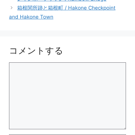
ー
箱根関所跡と箱根町 / Hakone Checkpoint
and Hakone Town
コメントする
コ
メ
ン
ト