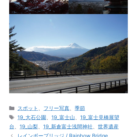
カ
スポット
、
フリー写真
、
季節
テ
タ
19_大石公園
、
19_富士山
、
19_富士見橋展望
ゴ
グ
台
、
19_山梨
、
19_新倉富士浅間神社
、
世界遺産
リ
レインボーブリッジ / Rainbow Bridge