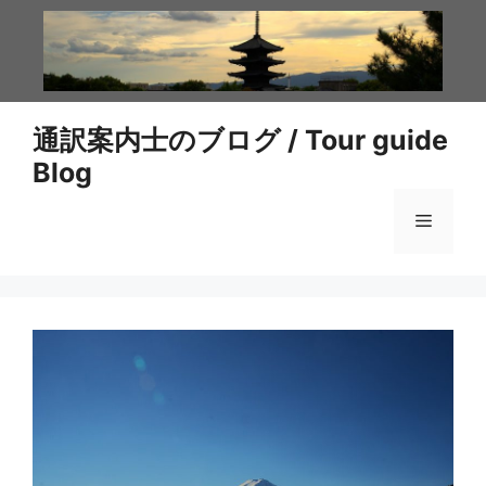
コ
ン
テ
ン
ツ
通訳案内士のブログ / Tour guide
へ
Blog
ス
キ
メ
ッ
プ
ニ
ュ
ー