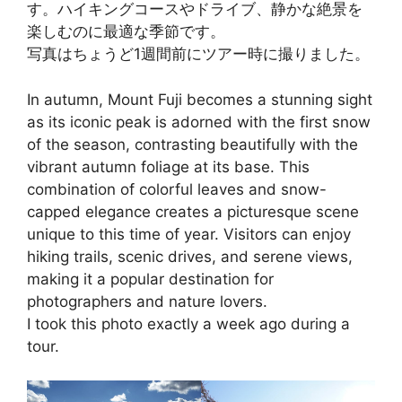
す。ハイキングコースやドライブ、静かな絶景を
楽しむのに最適な季節です。
写真はちょうど1週間前にツアー時に撮りました。
In autumn, Mount Fuji becomes a stunning sight
as its iconic peak is adorned with the first snow
of the season, contrasting beautifully with the
vibrant autumn foliage at its base. This
combination of colorful leaves and snow-
capped elegance creates a picturesque scene
unique to this time of year. Visitors can enjoy
hiking trails, scenic drives, and serene views,
making it a popular destination for
photographers and nature lovers.
I took this photo exactly a week ago during a
tour.