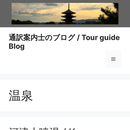
コ
ン
テ
ン
ツ
通訳案内士のブログ / Tour guide
へ
Blog
ス
キ
メ
ッ
プ
ニ
温泉
ュ
ー