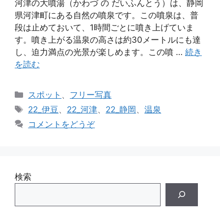
河津の大噴湯（かわづ の だいふんとう）は、静岡
県河津町にある自然の噴泉です。この噴泉は、普
段は止めておいて、1時間ごとに噴き上げていま
す。噴き上がる温泉の高さは約30メートルにも達
し、迫力満点の光景が楽しめます。この噴 …
続き
を読む
カ
スポット
、
フリー写真
テ
タ
22_伊豆
、
22_河津
、
22_静岡
、
温泉
ゴ
グ
コメントをどうぞ
リ
ー
検索