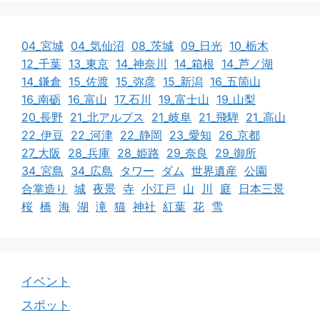
04_宮城
04_気仙沼
08_茨城
09_日光
10_栃木
12_千葉
13_東京
14_神奈川
14_箱根
14_芦ノ湖
14_鎌倉
15_佐渡
15_弥彦
15_新潟
16_五箇山
16_南砺
16_富山
17_石川
19_富士山
19_山梨
20_長野
21_北アルプス
21_岐阜
21_飛騨
21_高山
22_伊豆
22_河津
22_静岡
23_愛知
26_京都
27_大阪
28_兵庫
28_姫路
29_奈良
29_御所
34_宮島
34_広島
タワー
ダム
世界遺産
公園
合掌造り
城
夜景
寺
小江戸
山
川
庭
日本三景
桜
橋
海
湖
滝
猫
神社
紅葉
花
雪
イベント
スポット