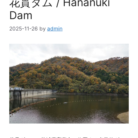
花貫ダム / Hananuki
Dam
2025-11-26
by
admin