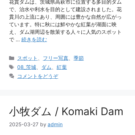
花貫ダムは、茨城県高萩市に位置する多目的ダム
で、治水や利水を目的として建設されました。花
貫川の上流にあり、周囲には豊かな自然が広がっ
ています。特に秋には鮮やかな紅葉が湖面に映
え、ダム湖周辺を散策する人々に人気のスポット
で …
続きを読む
カ
スポット
、
フリー写真
、
季節
テ
タ
08_茨城
、
ダム
、
紅葉
ゴ
グ
コメントをどうぞ
リ
ー
小牧ダム / Komaki Dam
2025-03-27
by
admin