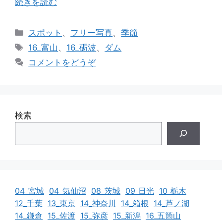
続きを読む
カ
スポット
、
フリー写真
、
季節
テ
タ
16_富山
、
16_砺波
、
ダム
ゴ
グ
コメントをどうぞ
リ
ー
検索
04_宮城
04_気仙沼
08_茨城
09_日光
10_栃木
12_千葉
13_東京
14_神奈川
14_箱根
14_芦ノ湖
14_鎌倉
15_佐渡
15_弥彦
15_新潟
16_五箇山