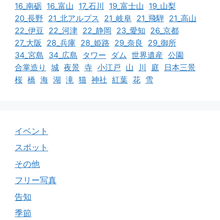
16_南砺
16_富山
17_石川
19_富士山
19_山梨
20_長野
21_北アルプス
21_岐阜
21_飛騨
21_高山
22_伊豆
22_河津
22_静岡
23_愛知
26_京都
27_大阪
28_兵庫
28_姫路
29_奈良
29_御所
34_宮島
34_広島
タワー
ダム
世界遺産
公園
合掌造り
城
夜景
寺
小江戸
山
川
庭
日本三景
桜
橋
海
湖
滝
猫
神社
紅葉
花
雪
イベント
スポット
その他
フリー写真
告知
季節