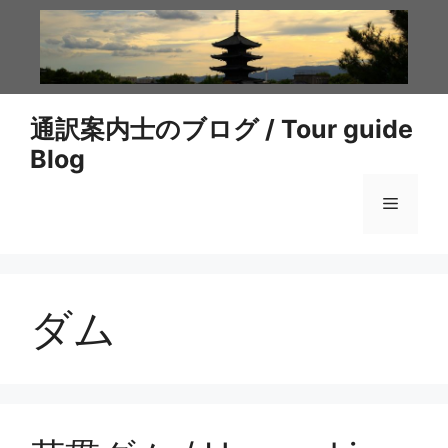
コ
ン
テ
ン
ツ
通訳案内士のブログ / Tour guide
へ
Blog
ス
キ
メ
ッ
プ
ニ
ダム
ュ
ー